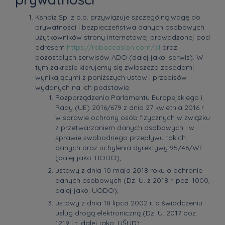
Ksnbiz Sp. z o.o. przywiązuje szczególną wagę do
prywatności i bezpieczeństwa danych osobowych
użytkowników strony internetowej prowadzonej pod
adresem
https://roboccasion.com/pl
oraz
pozostałych serwisów ADO (dalej jako: serwis). W
tym zakresie kierujemy się zwłaszcza zasadami
wynikającymi z poniższych ustaw i przepisów
wydanych na ich podstawie:
Rozporządzenia Parlamentu Europejskiego i
Rady (UE) 2016/679 z dnia 27 kwietnia 2016 r.
w sprawie ochrony osób fizycznych w związku
z przetwarzaniem danych osobowych i w
sprawie swobodnego przepływu takich
danych oraz uchylenia dyrektywy 95/46/WE
(dalej jako: RODO);
ustawy z dnia 10 maja 2018 roku o ochronie
danych osobowych (Dz. U. z 2018 r. poz. 1000,
dalej jako: UODO);
ustawy z dnia 18 lipca 2002 r. o świadczeniu
usług drogą elektroniczną (Dz. U. 2017 poz.
1219 j.t. dalej jako: UŚUD);