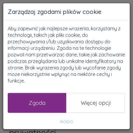
Zarządzaj zgodami plików cookie
Aby zapewnić jak najlepsze wrażenia, korzystamy z
POLITYKA
technologii, takich jak pliki cookie, do
przechowywania i/lub uzyskiwania dostępu do
PRYWATNOŚCI I
informacji urządzeniu. Zgoda na te technologie
pozwoli nam przetwarzać dane, takie jak zachowanie
podczas przeglądania lub unikalne identyfikatory na
PLIKÓW
stronie. Brak wyrażenia zgody lub wycofanie zgody
może niekorzystnie wpłynąć na niektóre cechy i
COOKIES
funkcje.
Wersja 3 z dnia 20.05.2021 roku.
Zgoda
Więcej opcji
1. Zasady ogólne przyjętej
przez nas Polityki
RODO
prywatności