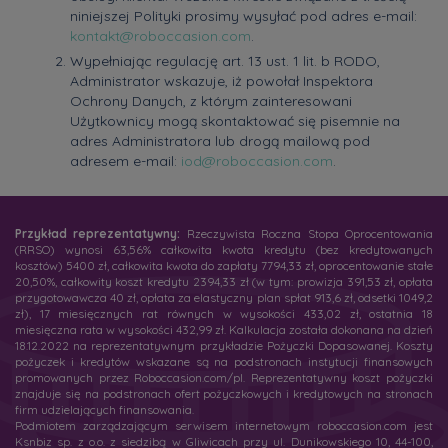
niniejszej Polityki prosimy wysyłać pod adres e-mail:
kontakt@roboccasion.com
.
Wypełniając regulację art. 13 ust. 1 lit. b RODO,
Administrator wskazuje, iż powołał Inspektora
Ochrony Danych, z którym zainteresowani
Użytkownicy mogą skontaktować się pisemnie na
adres Administratora lub drogą mailową pod
adresem e-mail:
iod@roboccasion.com
.
Przykład reprezentatywny:
Rzeczywista Roczna Stopa Oprocentowania
(RRSO) wynosi 63,56% całkowita kwota kredytu (bez kredytowanych
kosztów) 5400 zł, całkowita kwota do zapłaty 7794,33 zł, oprocentowanie stałe
20,50%, całkowity koszt kredytu 2394,33 zł (w tym: prowizja 391,53 zł, opłata
przygotowawcza 40 zł, opłata za elastyczny plan spłat 913,6 zł, odsetki 1049,2
zł), 17 miesięcznych rat równych w wysokości 433,02 zł, ostatnia 18
miesięczna rata w wysokości 432,99 zł. Kalkulacja została dokonana na dzień
18.12.2022 na reprezentatywnym przykładzie Pożyczki Dopasowanej. Koszty
pożyczek i kredytów wskazane są na podstronach instytucji finansowych
promowanych przez Roboccasion.com/pl. Reprezentatywny koszt pożyczki
znajduje się na podstronach ofert pożyczkowych i kredytowych na stronach
firm udzielających finansowania.
Podmiotem zarządzającym serwisem internetowym roboccasion.com jest
Ksnbiz sp. z o.o. z siedzibą w Gliwicach przy ul. Dunikowskiego 10, 44-100,