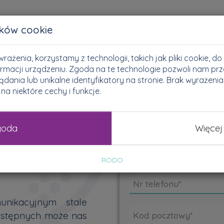
Jak to działa?
O na
ików cookie
rażenia, korzystamy z technologii, takich jak pliki cookie, 
rmacji urządzeniu. Zgoda na te technologie pozwoli nam prz
ania lub unikalne identyfikatory na stronie. Brak wyrażeni
okazje!
Podaj
a niektóre cechy i funkcje.
ci trafić w
goda
Więcej
ferta
arczone tobie
RODO
unikacyjnym stale
 dostępnych może nas