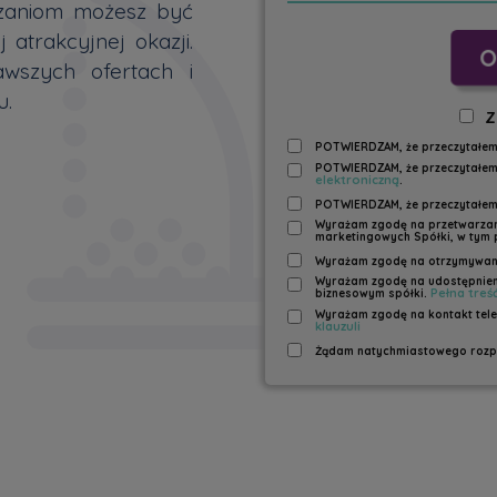
ązaniom możesz być
 atrakcyjnej okazji.
O
awszych ofertach i
u.
Z
POTWIERDZAM, że przeczytałem
POTWIERDZAM, że przeczytałem
elektroniczną
.
POTWIERDZAM, że przeczytałem
Wyrażam zgodę na przetwarzani
marketingowych Spółki, w tym 
Wyrażam zgodę na otrzymywani
Wyrażam zgodę na udostępnieni
Pełna treść
biznesowym spółki.
Wyrażam zgodę na kontakt tele
klauzuli
Żądam natychmiastowego rozpo