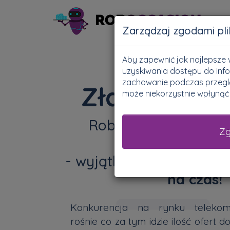
Zarządzaj zgodami pl
Aby zapewnić jak najlepsze w
uzyskiwania dostępu do info
zachowanie podczas przegląd
Złap
super 
może niekorzystnie wpłynąć n
Roboccasion Pomoże 
Z
dziesiątkę z o
- wyjątkowe oferty,
dost
na czas!
Konkurencja na rynku telekom
rośnie co za tym idzie ilość ofert