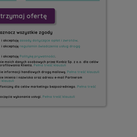
trzymaj ofertę
aznacz wszystkie zgody
zasady dotyczące opłat i zwrotów
 i akceptuję
.
regulamin świadczenia usług drogą
 i akceptuję
Politykę prywatności
 i akceptuję
.
e moich danych osobowych przez Ksnbiz Sp. z o.o. dla celów
Pełna treść klauzuli
profilowania Klienta.
Pełna treść klauzuli
e informacji handlowych drogą mailową.
e imienia i nazwiska oraz adresu e-mail Partnerom
 klauzuli
Pełna treść
foniczny dla celów marketingu bezpośredniego.
Pełna treść klauzuli
częcia wykonania usługi.