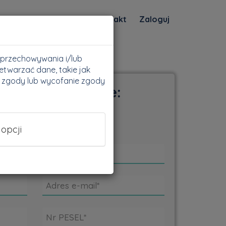
s
Kategorie
FAQ
Kontakt
Zaloguj
do przechowywania i/lub
etwarzać dane, takie jak
a zgody lub wycofanie zgody
 wymagane dane:
 opcji